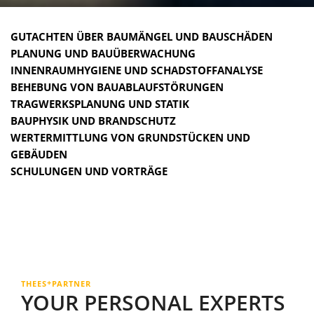
GUTACHTEN ÜBER BAU­MÄNGEL UND BAUSCHÄDEN
PLANUNG UND BAU­ÜBER­WACHUNG
INNEN­RAUM­HYGIENE UND SCHAD­STOFF­ANALYSE
BEHEBUNG VON BAU­ABLAUF­STÖRUNGEN
TRAGWERKS­PLANUNG UND STATIK
BAU­PHYSIK UND BRANDSCHUTZ
WERTERMITTLUNG VON GRUND­STÜCKEN UND
GEBÄUDEN
SCHULUNGEN UND VORTRÄGE
+
THEES
PARTNER
YOUR PERSONAL EXPERTS