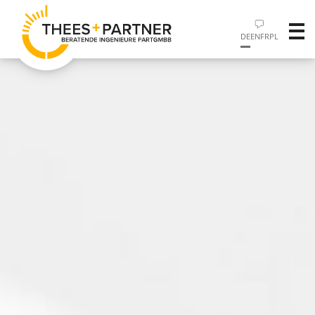
DE
EN
FR
PL