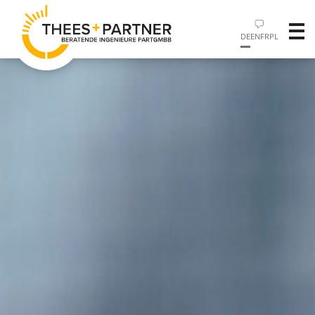
DE
EN
FR
PL