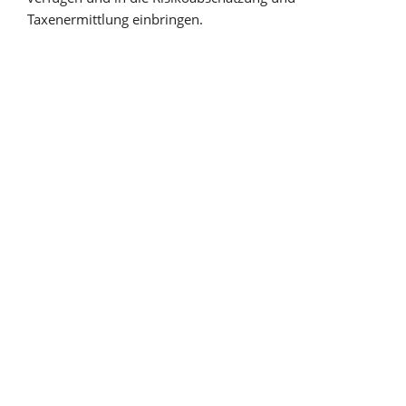
Taxenermittlung einbringen.
Trier
– Hauptsitz
Kaiserstraße 12
D-54290 Trier
+49-651-99489-0
+49-651-99489-79