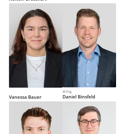
M.Eng.
Daniel
Binsfeld
Vanessa
Bau­er