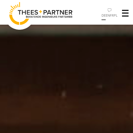
DE
EN
FR
PL