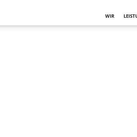
WIR
LEIS
PHILOSOPHIE U
GUTA
UNSERE KUNDE
TRAGW
PARTNER
PLANU
UNSER TEAM
BAU­P
HISTORIE
INNEN
WERTE
BEHEB
SCHU