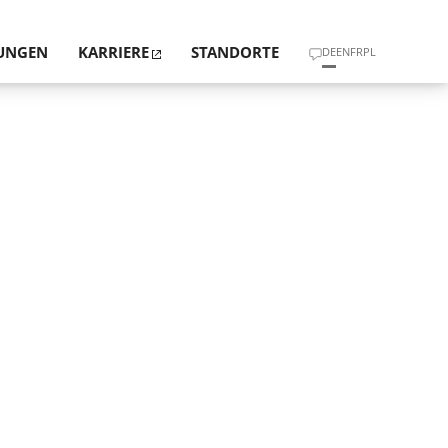
TUNGEN
KARRIERE
STANDORTE
DE
EN
FR
PL
ND WERTE
CHTEN ÜBER BAU­MÄNGEL UND BAUSCHÄDEN
TRIER
N
ERKS­PLANUNG UND STATIK
STUTTGART
NG UND BAU­­ÜBER­WACHUNG
MÜNCHEN
HYSIK UND BRANDSCHUTZ
HANNOVER
­RAUM­HYGIENE UND SCHAD­STOFF­ANALYSE
RMITTLUNG GRUND­STÜCKE/GEBÄUDE
UNG VON BAU­­ABLAUF­STÖRUNGEN
LUNGEN UND VORTRÄGE