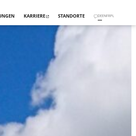
TUNGEN
KARRIERE
STANDORTE
DE
EN
FR
PL
ND WERTE
CHTEN ÜBER BAU­MÄNGEL UND BAUSCHÄDEN
TRIER
N
ERKS­PLANUNG UND STATIK
STUTTGART
NG UND BAU­­ÜBER­WACHUNG
MÜNCHEN
HYSIK UND BRANDSCHUTZ
HANNOVER
­RAUM­HYGIENE UND SCHAD­STOFF­ANALYSE
RMITTLUNG GRUND­STÜCKE/GEBÄUDE
UNG VON BAU­­ABLAUF­STÖRUNGEN
LUNGEN UND VORTRÄGE