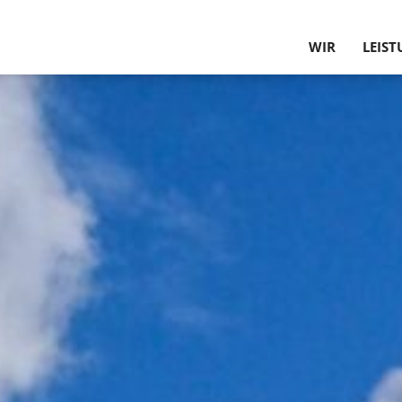
WIR
LEIS
PHILOSOPHIE U
GUTA
UNSERE KUNDE
TRAGW
PARTNER
PLANU
UNSER TEAM
BAU­P
HISTORIE
INNEN
WERTE
BEHEB
SCHU