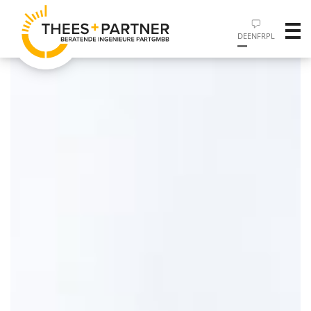
DE
EN
FR
PL