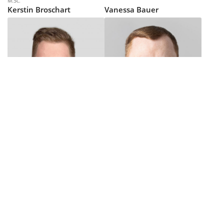
M.Sc.
Kerstin
Broschart
Vanessa
Bau­er
M.Eng.
Dr.-Ing. [TU]
Daniel
Binsfeld
Christian
Caspari