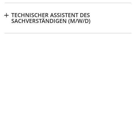
TECHNISCHER ASSISTENT DES
Download
SACHVERSTÄNDIGEN (M/W/D)
Download
:
STANDORT STUTTGART
SACHVERSTÄNDIGER FÜR GEBÄUDESCHÄDEN
(M/W/D)
TECHNISCHER ASSISTENT DES