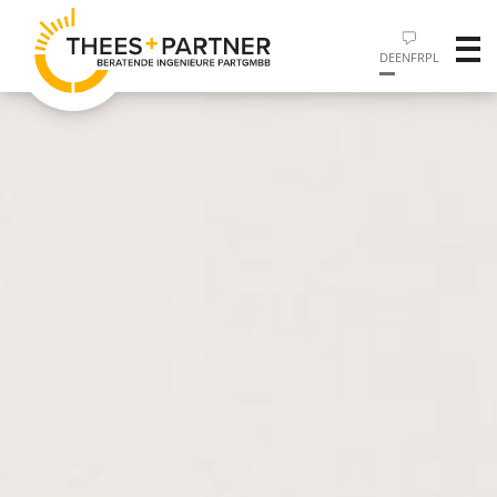
DE
EN
FR
PL