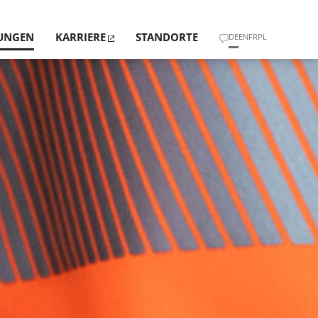
TUNGEN
KARRIERE
STANDORTE
DE
EN
FR
PL
ND WERTE
CHTEN ÜBER BAU­MÄNGEL UND BAUSCHÄDEN
TRIER
N
ERKS­PLANUNG UND STATIK
STUTTGART
NG UND BAU­­ÜBER­WACHUNG
MÜNCHEN
HYSIK UND BRANDSCHUTZ
HANNOVER
­RAUM­HYGIENE UND SCHAD­STOFF­ANALYSE
RMITTLUNG GRUND­STÜCKE/GEBÄUDE
UNG VON BAU­­ABLAUF­STÖRUNGEN
LUNGEN UND VORTRÄGE