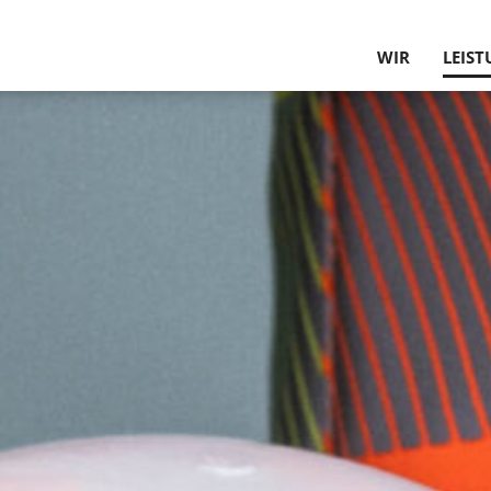
WIR
LEIS
PHILOSOPHIE U
GUTA
UNSERE KUNDE
TRAGW
PARTNER
PLANU
UNSER TEAM
BAU­P
HISTORIE
INNEN
WERTE
BEHEB
SCHU