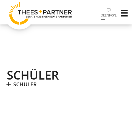
DE
EN
FR
PL
SCHÜLER
SCHÜLER
01.06.2021
SCHÜLER
+
PLANEN+BERATEN,
THEES
PARTNER
Schulpraktikum
Freiwilliges Schnupperpraktikum